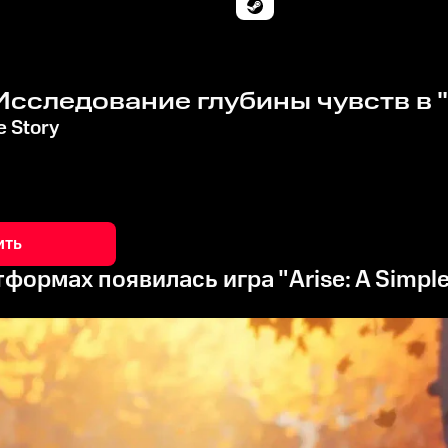
 Исследование глубины чувств в "A
e Story
ить
тформах появилась игра "Arise: A Simple