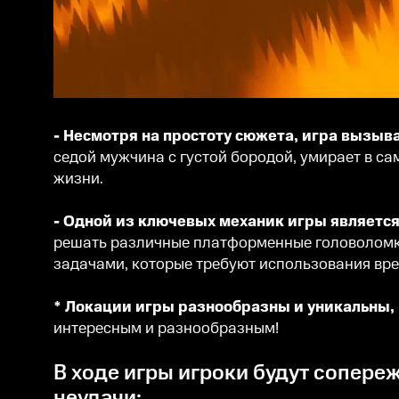
- Несмотря на простоту сюжета, игра вызы
седой мужчина с густой бородой, умирает в са
жизни.
- Одной из ключевых механик игры являетс
решать различные платформенные головоломки
задачами, которые требуют использования вр
* Локации игры разнообразны и уникальны,
интересным и разнообразным!
В ходе игры игроки будут сопереживать герою, переживая вместе с ним радости и печали, успехи и
неудачи: