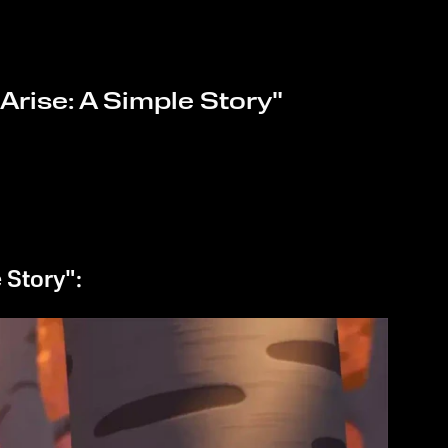
rise: A Simple Story"
 Story":