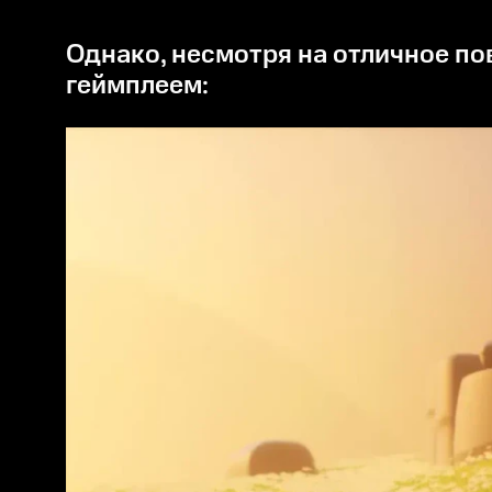
Однако, несмотря на отличное повествование, в игре "Arise: A Simple Story" есть определенные проблемы с
геймплеем: