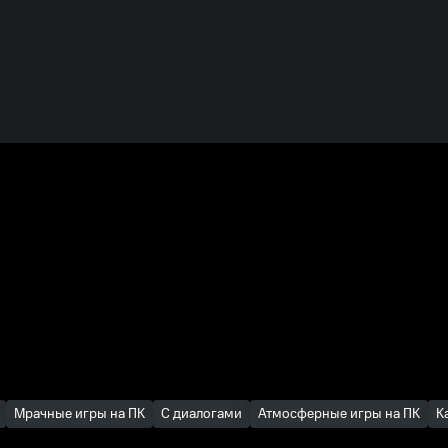
Мрачные игры на ПК
С диалогами
Атмосферные игры на ПК
К