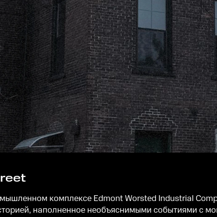
reet
шленном комплексе Edmont Worsted Industrial Complex 
сторией, наполненное необъяснимыми событиями с мом