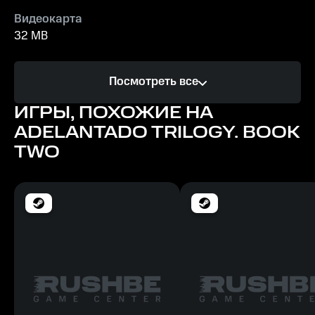
Видеокарта
32 MB
Процессор
Посмотреть все
Pentium III 800 МГц
ИГРЫ, ПОХОЖИЕ НА
Память
ADELANTADO TRILOGY. BOOK
256 MБ
TWO
Место на диске
200 MB