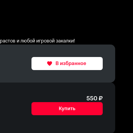
растов и любой игровой закалки!
В избранное
550
₽
Купить