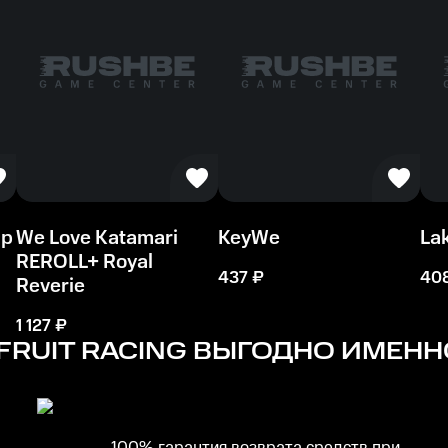
4 GB
ip
We Love Katamari
KeyWe
La
REROLL+ Royal
437
₽
40
Reverie
1 127
₽
FRUIT RACING
ВЫГОДНО ИМЕННО