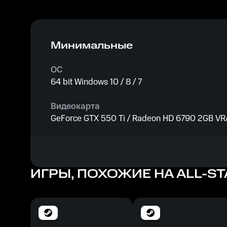
Минимальные
ОС
64 bit Windows 10 / 8 / 7
Видеокарта
GeForce GTX 550 Ti / Radeon HD 6790 2GB V
Процессор
Intel Core i5-2500K 3.3GHz / AMD FX-8150 3.6
ИГРЫ, ПОХОЖИЕ НА ALL-ST
Память
4 GB ОЗУ
Место на диске