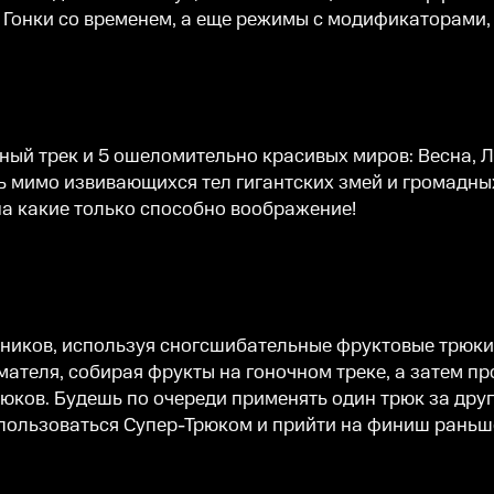
, Гонки со временем, а еще режимы с модификаторами
ный трек и 5 ошеломительно красивых миров: Весна, Л
ь мимо извивающихся тел гигантских змей и громадны
на какие только способно воображение!
ерников, используя сногсшибательные фруктовые трю
теля, собирая фрукты на гоночном треке, а затем пр
рюков. Будешь по очереди применять один трюк за др
спользоваться Супер-Трюком и прийти на финиш раньше