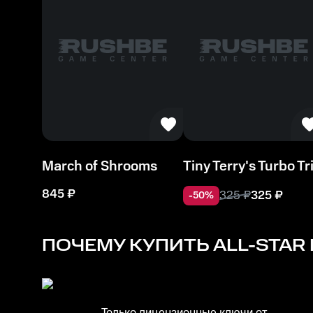
4 GB
March of Shrooms
Tiny Terry's Turbo Tr
845
₽
325
₽
325
₽
-
50
%
ПОЧЕМУ КУПИТЬ
ALL-STAR 