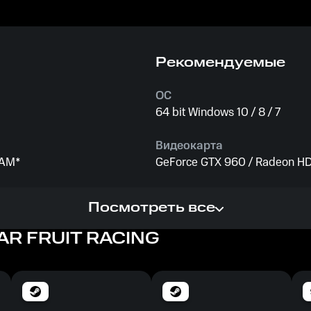
Рекомендуемые
ОС
64 bit Windows 10 / 8 / 7
Видеокарта
RAM*
GeForce GTX 960 / Radeon H
Процессор
Посмотреть все
GHz or equivalent
Intel Core i5-4460 3.2 GHz /
AR FRUIT RACING
Память
8 GB ОЗУ
Место на диске