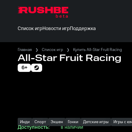
Список игр
Новости игр
Поддержка
Главная
Список игр
Купить All-Star Fruit Racing
All-Star Fruit Racing
6+
Инди
Спорт
Экшен
Гонки
Детские игры
Игры с ю
Доступность:
в наличии