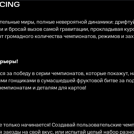
ACING
лекательные миры, полные невероятной динамики: дрифт
и бросай вызов самой гравитации, прокладывая курс 
от громадного количества чемпионатов, режимов и за
арьеры!
 за победу в серии чемпионатов, которые покажут, на
ими гонщиками в сумасшедшей фруктовой битве за по
чемпионатам и деталям для картов!
е только начинается! Создавай пользовательские чем
я заезды на свой вкус, или испытай целый набор раз