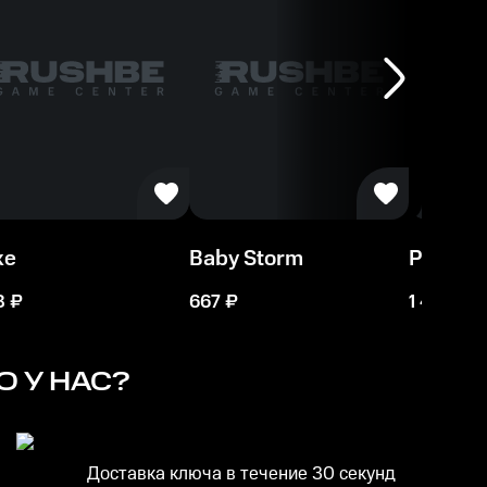
ke
Baby Storm
Pigrom
8
₽
667
₽
1 409
₽
 У НАС?
Доставка ключа в течение 30 секунд