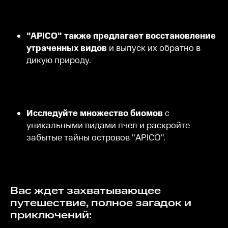
"APICO" также предлагает восстановление
утраченных видов
и выпуск их обратно в
дикую природу.
Исследуйте множество биомов
с
уникальными видами пчел и раскройте
забытые тайны островов "APICO".
Вас ждет захватывающее
путешествие, полное загадок и
приключений: