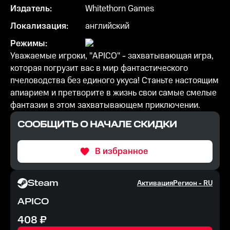
Издатель:
Whitethorn Games
Локализация:
английский
Режимы:
Уважаемые игроки, "APICO" - захватывающая игра,
которая погрузит вас в мир фантастического
пчеловодства без единого укуса! Станьте настоящим
апиарием и претворите в жизнь свои самые смелые
фантазии в этом захватывающем приключении.
СООБЩИТЬ О НАЧАЛЕ СКИДКИ
В избранное
Steam
Активация
Регион -
RU
APICO
408
₽