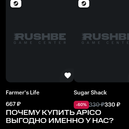
Место на диске
250 МБ
Рекомендуемые
ОС
Windows 10 64 разрядная
Видеокарта
Встроенная Intel HD DirectX(R): 12
Процессор
Intel Core i5 (4-го поколения)
Farmer's Life
Sugar Shack
Память
667
₽
330
₽
330
₽
-
60
%
4 МБ ОЗУ
ПОЧЕМУ КУПИТЬ
APICO
ВЫГОДНО ИМЕННО У НАС?
Место на диске