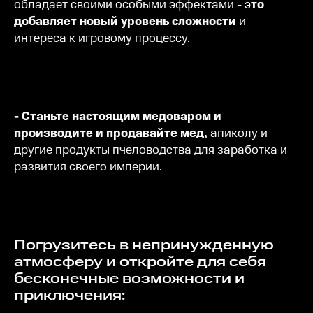
обладает своими особыми эффектами - э
то
добавляет новый уровень сложности
и
интереса к игровому процессу.
- Станьте настоящим медоваром и
производите и продавайте мед,
апиколу и
другие продукты пчеловодства для заработка и
развития своего империи.
Погрузитесь в непринужденную
атмосферу и откройте для себя
бесконечные возможности и
приключения: