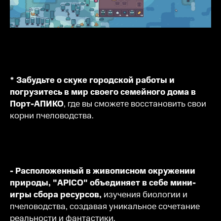
* Забудьте о скуке городской работы и
погрузитесь в мир своего семейного дома в
Порт-АПИКО
, где вы сможете восстановить свои
корни пчеловодства.
- Расположенный в живописном окружении
природы, "APICO" объединяет в себе мини-
игры сбора ресурсов,
изучения биологии и
пчеловодства, создавая уникальное сочетание
реальности и фантастики.