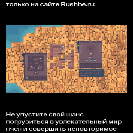
только на сайте Rushbe.ru:
Не упустите свой шанс
погрузиться в увлекательный мир
пчел и совершить неповторимое