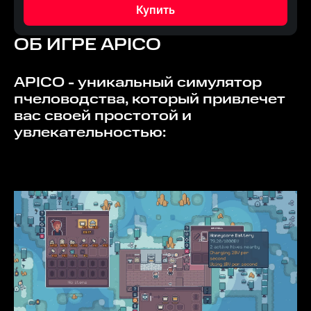
Купить
ОБ ИГРЕ
APICO
APICO - уникальный симулятор
пчеловодства, который привлечет
вас своей простотой и
увлекательностью: