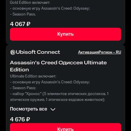
Gold Edition включает:
- основную игру Assassin's Creed: Odyssey;
- Season Pass.
4 067
₽
Купить
Ubisoft Connect
Активация
Регион -
RU
Assassin’s Creed Одиссея Ultimate
Edition
Ultimate Edition включает:
- основную игру Assassin's Creed: Odyssey;
- Season Pass;
- набор "Хронос" (5 элементов эпических доспехов, 1
эпическое оружие, 1 эпическое ездовое животное);
- набор "Сумеречный вестник" (5 элементов редких
Посмотреть все
доспехов, 1 редкое оружие);
- морской набор "Козерог" (1 дизайн корабля, 1 тема для
4 676
₽
команды);
- 1 временный бонус к опыту;
Купить