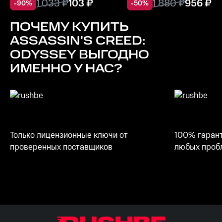
1 033
₽
103
₽
1 880
₽
956
₽
-
90
%
-
50
%
ПОЧЕМУ КУПИТЬ
ASSASSIN'S CREED:
ODYSSEY
ВЫГОДНО
ИМЕННО У НАС?
Только лицензионные ключи от
100% гарант
проверенных поставщиков
любых пробл