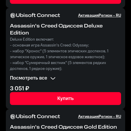
Ubisoft Connect
Активация
Регион -
RU
Assassin’s Creed Одиссея Deluxe
Edition
Deluxe Edition включает:
- основная игра Assassin's Creed: Odyssey;
- набор "Хронос" (5 элементов эпических доспехов, 1
эпическое оружие, 1 эпическое ездовое животное);
- набор "Сумеречный вестник" (5 элементов редких
доспехов, 1 редкое оружие);
- морской набор "Козерог" (1 дизайн корабля, 1 тема для
Посмотреть все
команды);
- 1 временный бонус к опыту;
3 051
₽
- 1 временный бонус к драхмам.
Купить
Ubisoft Connect
Активация
Регион -
RU
Assassin’s Creed Одиссея Gold Edition