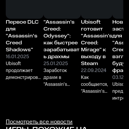
Первое DLC
"Assassin's
Ubisoft
Нова
для
Creed:
готовит
заста
"Assassin’s
Odyssey":
"Assassin's
для
Creed
как быстрее
Creed:
"Assa
Shadows"
зарабатыват
Mirage" к
Creed
16.01.2025
ь драхмы
выходу в
взгля
Ubisoft
25.01.2025
Steam
буду
продолжает
Заработок
22.09.2024
фран
демонстрироват
драхм в
Как
03.12.
ь свою
"Assassin's
сообщается,
Ubisoft
приверженность
Creed: Odyssey"
"Assassin's
предст
к качеству и
— это важный
Creed:
интро 
инновациям, и
аспект, который
Mirage" - это
новых ч
фанаты с
может
игра, которая
нетерпением
значительно
олицетворяет
Посмотреть все новости
ждут, что же они
повлиять на Ваш
собой новый