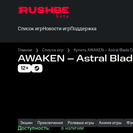
Список игр
Новости игр
Поддержка
Главная
Список игр
Купить AWAKEN – Astral Blade Di
AWAKEN – Astral Blade
12+
Экшен
Приключения
Ролевые игры
Аниме игры
Фэ
Доступность:
в наличии