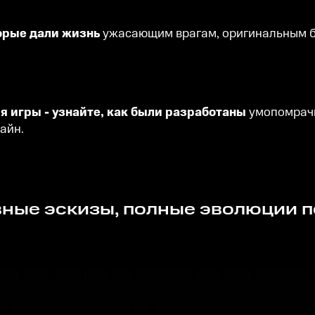
торые дали жизнь
ужасающим врагам, оригинальным б
я игры - узнайте, как были разработаны
умопомрачи
айн.
вные эскизы, полные эволюции 