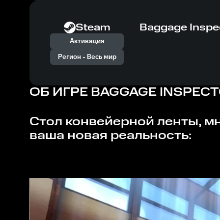
Steam
Baggage Inspe
Активация
Регион -
Весь мир
ОБ ИГРЕ
BAGGAGE INSPEC
Стол конвейерной ленты, множество чемоданов и постоянная неожиданность - это
ваша новая реальность: