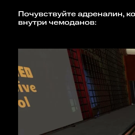
Почувствуйте адреналин, когда обнаруживаете наркотики, оружие или даже взрывчатку
внутри чемоданов: