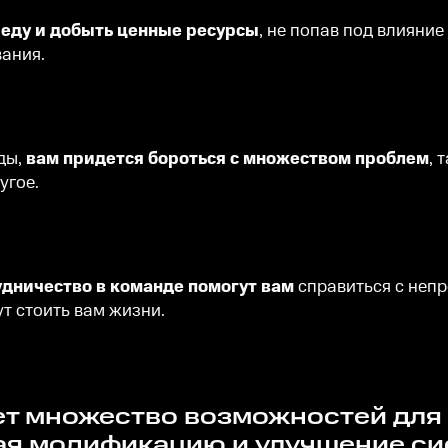
реду и добыть ценные ресурсы
, не попав под влияни
вания.
ды,
вам придется бороться с множеством проблем
, 
угое.
удничество в команде помогут вам
справиться с неп
ут стоить вам жизни.
ая модификацию и улучшение сис