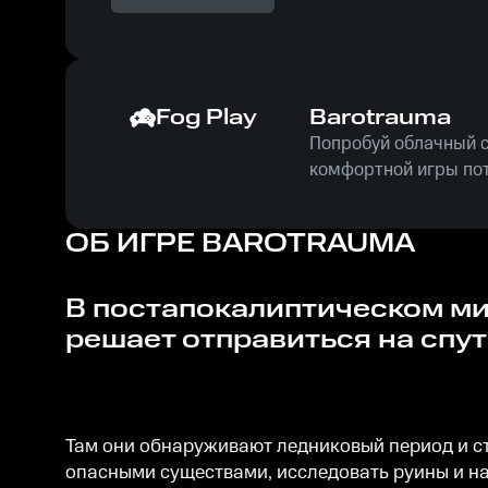
Fog Play
Barotrauma
Попробуй облачный се
комфортной игры пот
ОБ ИГРЕ
BAROTRAUMA
В постапокалиптическом мире на Земле, жизнь стала невозможной, и человечество
решает отправиться на спут
Там они обнаруживают ледниковый период и ст
опасными существами, исследовать руины и на