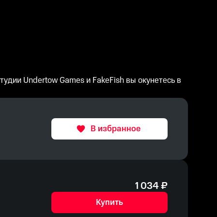
тудии Undertow Games и FakeFish вы окунетесь в
В избранное
1 034
₽
Купить