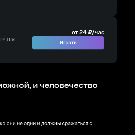
от
24
₽/час
ре! Для
Играть
ко они не одни и должны сражаться с