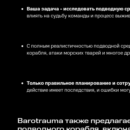
Ваша задача - исследовать подводную с
влиять на судьбу команды и процесс выжи
С полным реалистичностью подводной сре
корабля, атаки морских тварей и многое др
Только правильное планирование и сотр
действие имеет последствия, и ошибки мог
Barotrauma также предлагает множество возможностей для кастомизации вашего
подводного корабля, включ