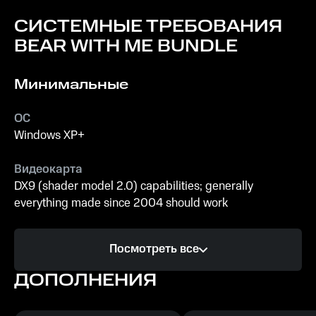
СИСТЕМНЫЕ ТРЕБОВАНИЯ
BEAR WITH ME BUNDLE
Минимальные
ОС
Windows XP+
Видеокарта
DX9 (shader model 2.0) capabilities; generally
everything made since 2004 should work
Процессор
Посмотреть все
SSE2 instruction set support, generally everything
made since 2004 should work
ДОПОЛНЕНИЯ
Память