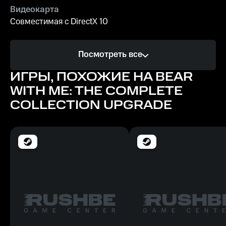
Видеокарта
Совместимая с DirectX 10
Процессор
Посмотреть все
Поддержка набора инструкций SSE2
ИГРЫ, ПОХОЖИЕ НА BEAR
Память
WITH ME: THE COMPLETE
2 ГБ ОЗУ
COLLECTION UPGRADE
Место на диске
1200 МБ
Минимальные
ОС
Windows 7 SP1 64-разрядная версия
Видеокарта