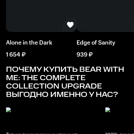
Совместимая с DirectX 10
Процессор
Поддержка набора инструкций SSE2
Память
Alone in the Dark
Edge of Sanity
2 ГБ ОЗУ
1 654
₽
939
₽
Место на диске
1200 МБ
ПОЧЕМУ КУПИТЬ
BEAR WITH
ME: THE COMPLETE
COLLECTION UPGRADE
ВЫГОДНО ИМЕННО У НАС?