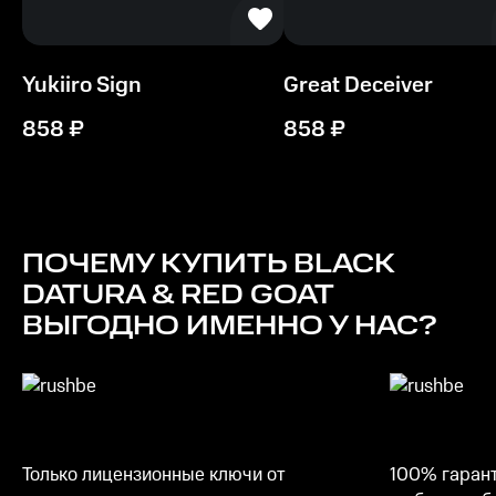
Процессор
Двухъядерный с частотой 1,6 ГГц
Yukiiro Sign
Great Deceiver
Память
858
₽
858
₽
2 ГБ ОЗУ
Место на диске
1 ГБ
ПОЧЕМУ КУПИТЬ
BLACK
DATURA & RED GOAT
ВЫГОДНО ИМЕННО У НАС?
Только лицензионные ключи от
100% гарант