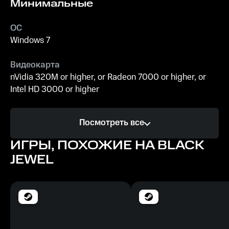
Минимальные
ОС
Windows 7
Видеокарта
nVidia 320M or higher, or Radeon 7000 or higher, or
Intel HD 3000 or higher
Процессор
Посмотреть все
Intel Core i5-4440 (or equivalent)
ИГРЫ, ПОХОЖИЕ НА BLACK
Память
JEWEL
2 ГБ
Место на диске
15 МБ