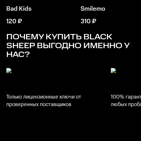
Bad Kids
Smilemo
Память
4 ГБ ОЗУ
120
₽
310
₽
Место на диске
ПОЧЕМУ КУПИТЬ
BLACK
4 ГБ
SHEEP
ВЫГОДНО ИМЕННО У
НАС?
Только лицензионные ключи от
100% гарант
проверенных поставщиков
любых пробл