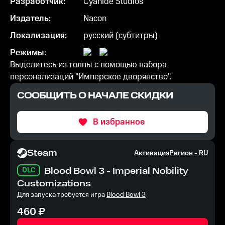
Разработчик:
Cyanide Studios
Издатель:
Nacon
Локализация:
русский (субтитры)
Режимы:
Выделитесь из толпы с помощью набора
персонализаций "Имперское дворянство".
СООБЩИТЬ О НАЧАЛЕ СКИДКИ
В избранное
Steam
Активация
Регион -
RU
DLC
Blood Bowl 3 - Imperial Nobility
Customizations
Для запуска требуется игра
Blood Bowl 3
460
₽