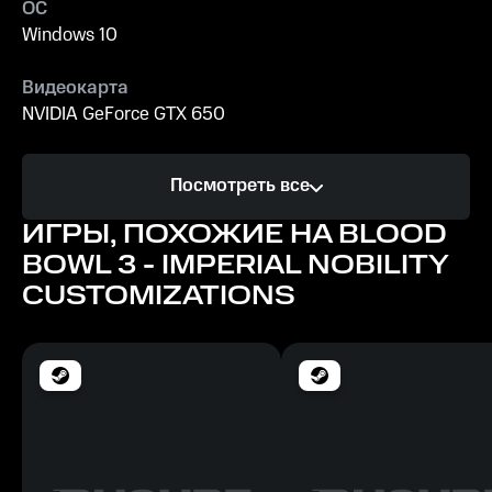
ОС
Windows 10
Видеокарта
NVIDIA GeForce GTX 650
Процессор
Посмотреть все
Intel Core i5-2300
ИГРЫ, ПОХОЖИЕ НА BLOOD
Память
BOWL 3 - IMPERIAL NOBILITY
4 Гб
CUSTOMIZATIONS