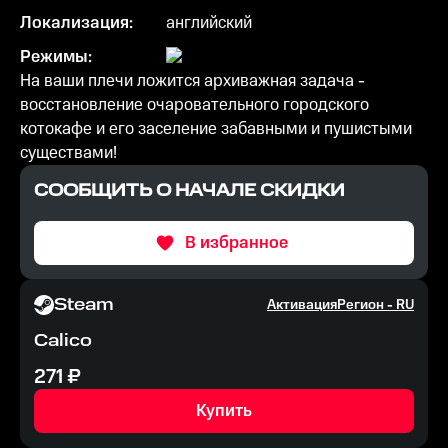
Локализация:
английский
Режимы:
На ваши плечи ложится архиважная задача -
восстановление очаровательного городского
котокафе и его заселение забавными и пушистыми
существами!
СООБЩИТЬ О НАЧАЛЕ СКИДКИ
В избранное
Steam
Активация
Регион -
RU
Calico
271
₽
Купить