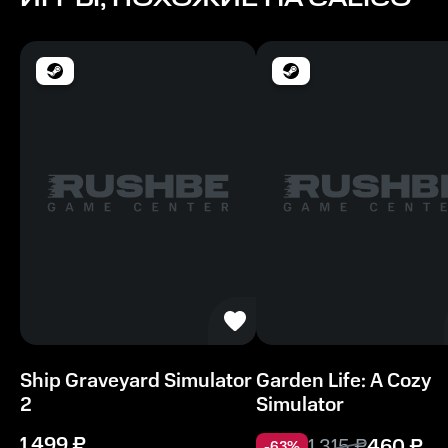
Ship Graveyard Simulator
Garden Life: A Cozy
2
Simulator
1 499
₽
1 315
₽
460
₽
-
63
%