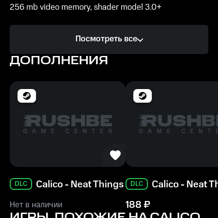
256 mb video memory, shader model 3.0+
Процессор
Посмотреть все
2 Ghz
ДОПОЛНЕНИЯ
Память
2 GB ОЗУ
Calico - Neat Things
Calico - Neat T
DLC
DLC
188
₽
Нет в наличии
ИГРЫ, ПОХОЖИЕ НА CALICO