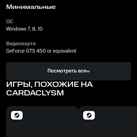
Минимальные
ОС
Windows 7, 8, 10
Видеокарта
GeForce GTS 450 or equivalent
Процессор
Посмотреть все
1.6 GHz Dual Core Processor
ИГРЫ, ПОХОЖИЕ НА
Память
CARDACLYSM
2 GB ОЗУ
Место на диске
2 GB