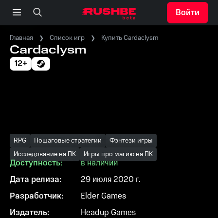
Войти
Главная
Список игр
Купить Cardaclysm
Cardaclysm
12+
RPG
Пошаговые стратегии
Фэнтези игры
Исследование на ПК
Игры про магию на ПК
Доступность:
в наличии
Дата релиза:
29 июля 2020 г.
Разработчик:
Elder Games
Издатель:
Headup Games