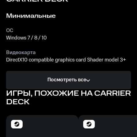
Минимальные
ОС
Windows 7 / 8 / 10
Видеокарта
DirectX10 compatible graphics card Shader model 3+
Процессор
Посмотреть все
2.3GHZ CPU
ИГРЫ, ПОХОЖИЕ НА CARRIER
Память
DECK
4 GB ОЗУ
Место на диске
244 MB