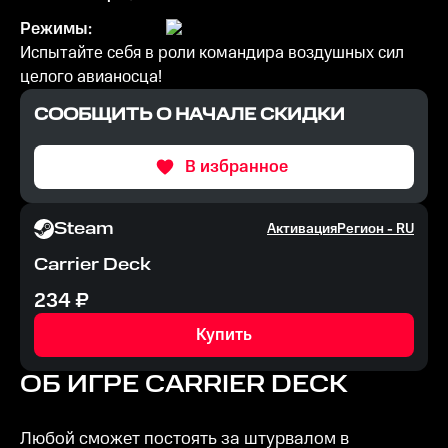
Режимы:
Испытайте себя в роли командира воздушных сил
целого авианосца!
СООБЩИТЬ О НАЧАЛЕ СКИДКИ
В избранное
Steam
Активация
Регион -
RU
Carrier Deck
234
₽
Купить
ОБ ИГРЕ
CARRIER DECK
Любой сможет постоять за штурвалом в