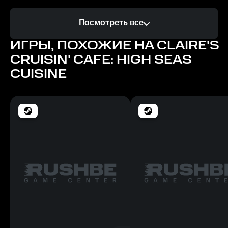
Процессор
Посмотреть все
2.0 GHz
ИГРЫ, ПОХОЖИЕ НА CLAIRE'S
Память
CRUISIN' CAFE: HIGH SEAS
2 ГБ
CUISINE