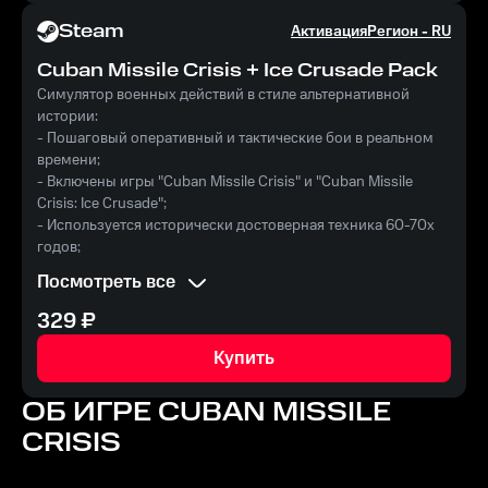
Steam
Активация
Регион -
RU
Cuban Missile Crisis + Ice Crusade Pack
Симулятор военных действий в стиле альтернативной
истории:
- Пошаговый оперативный и тактические бои в реальном
времени;
- Включены игры "Cuban Missile Crisis" и "Cuban Missile
Crisis: Ice Crusade";
- Используется исторически достоверная техника 60-70х
годов;
- Продолжение симулятора военных действий «Карибский
Посмотреть все
кризис».
Уникальные ключи активации на сайте Rushbe.ru.
329
₽
Провокационная атмосфера холодной войны и военные
противостояния и решение мировых конфликтов уже ждут
Купить
вас!
ОБ ИГРЕ
CUBAN MISSILE
CRISIS