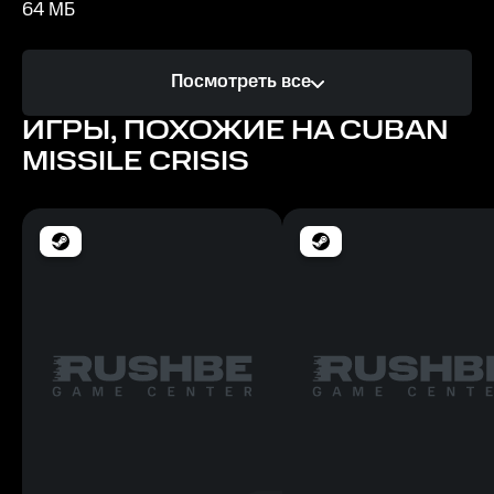
64 MБ
Процессор
Посмотреть все
Pentium III 800 МГц
ИГРЫ, ПОХОЖИЕ НА CUBAN
Память
MISSILE CRISIS
512 МБ
Место на диске
2 ГБ