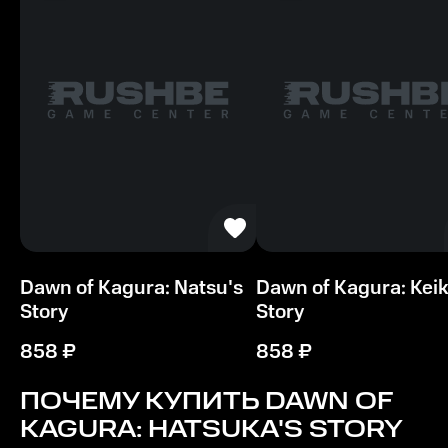
Рекомендуемые
ОС
Windows 10
Видеокарта
NVIDIA GeForce или AMD RADEON
Процессор
Multi-core 2.0 ГгЦ
Dawn of Kagura: Natsu's
Dawn of Kagura: Keik
Память
Story
Story
2 ГБ ОЗУ
858
₽
858
₽
Место на диске
1 ГБ
ПОЧЕМУ КУПИТЬ
DAWN OF
KAGURA: HATSUKA'S STORY