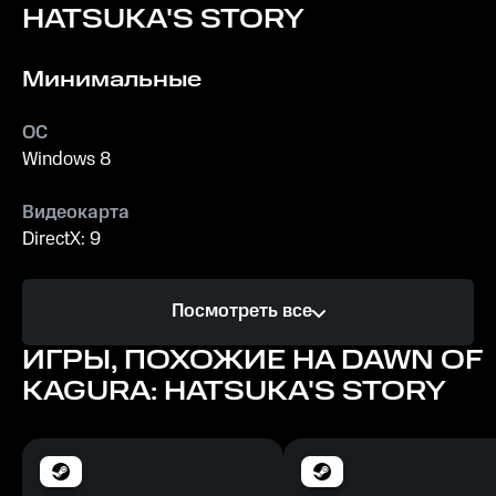
HATSUKA'S STORY
Минимальные
ОС
Windows 8
Видеокарта
DirectX: 9
Процессор
Посмотреть все
Multi-core 1.0 ГгЦ
ИГРЫ, ПОХОЖИЕ НА DAWN OF
Память
KAGURA: HATSUKA'S STORY
1 ГБ ОЗУ
Место на диске
1 ГБ