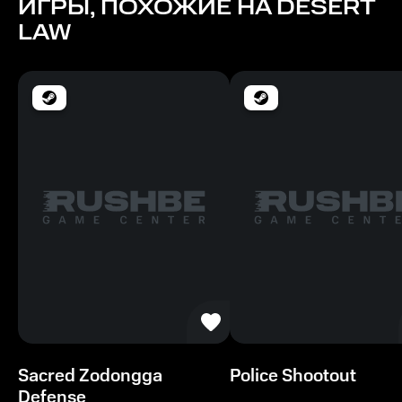
ИГРЫ, ПОХОЖИЕ НА DESERT
Память
LAW
512 МБ
Место на диске
2 ГБ
Sacred Zodongga
Police Shootout
Defense