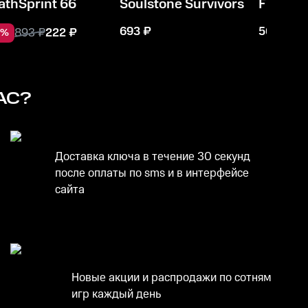
athSprint 66
Soulstone Survivors
Final K
693
₽
566
₽
893
₽
222
₽
%
АС?
Доставка ключа в течение 30 секунд
после оплаты по sms и в интерфейсе
сайта
Новые акции и распродажи по сотням
игр каждый день