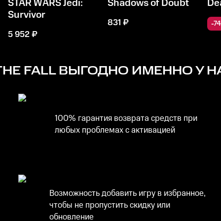
STAR WARS Jedi:
Shadows of Doubt
De
Survivor
831
₽
-
74
5 952
₽
THE FALL
ВЫГОДНО ИМЕННО У Н
100% гарантия возврата средств при
любых проблемах с активацией
Возможность добавить игру в избранное,
чтобы не пропустить скидку или
обновление