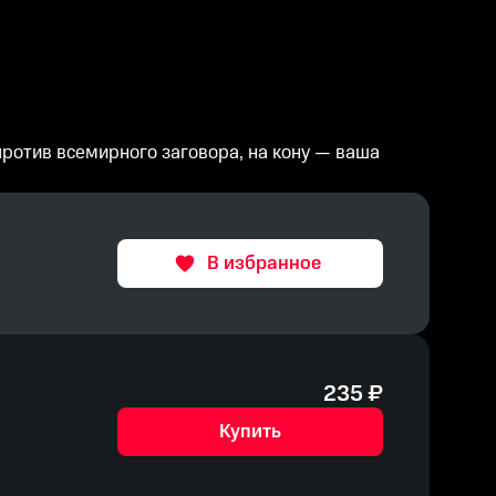
против всемирного заговора, на кону — ваша
В избранное
235
₽
Купить