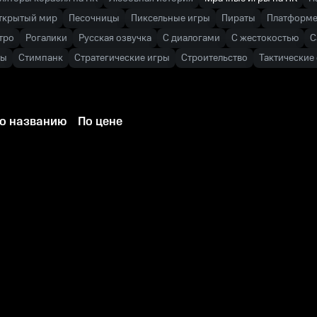
ткрытый мир
Песочницы
Пиксельные игры
Пираты
Платформ
тро
Рогалики
Русская озвучка
С диалогами
С жестокостью
С
ры
Стимпанк
Стратегические игры
Строительство
Тактические
о названию
По цене