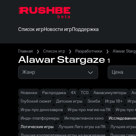
Список игр
Новости игр
Поддержка
Главная
Список игр
Разработчики
Alawar Starg
Alawar Stargaze
1
Жанр
Цена
Новинки
Распродажа
4X
TCG
Авиасимуляторы
А
Глубокий сюжет
Детские игры
Зомби
Игры 18+
Игр
Игры про динозавров
Игры про магию на ПК
Игры про
Инди-платформеры
Интерактивное кино
Исследование
Логические игры
Лучшие Лего игры на ПК
Лучшие игры
Лучшие кооперативные игры на выживание
Лучшие симу