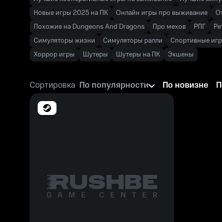
Новые игры 2025 на ПК
Онлайн игры про выживание
О
Похожие на Dungeons And Dragons
Про мехов
РПГ
Ре
Симуляторы жизни
Симуляторы ралли
Спортивные иг
Хоррор игры
Шутеры
Шутеры на ПК
Экшены
Сортировка
По популярности
По новизне
П