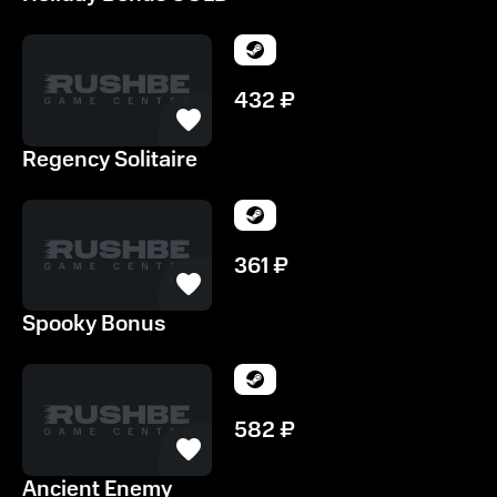
432
₽
Regency Solitaire
361
₽
Spooky Bonus
582
₽
Ancient Enemy