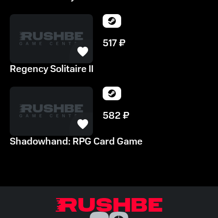
517
₽
Regency Solitaire II
582
₽
Shadowhand: RPG Card Game