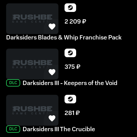
2 209
₽
Darksiders Blades & Whip Franchise Pack
375
₽
Darksiders III - Keepers of the Void
DLC
281
₽
Darksiders III The Crucible
DLC