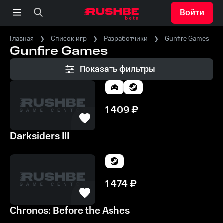
Войти
Главная
Список игр
Разработчики
Gunfire Games
Gunfire Games
Показать фильтры
1 409
₽
Darksiders III
1 474
₽
Chronos: Before the Ashes