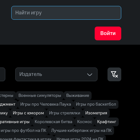
Войти
Издатель
стерны
Военные симуляторы
Выживание
еджмент
Игры про Человека Паука
Игры про баскетбол
мику
Игры с юмором
Игры стрелялки
Изометрия
ративные игры
Королевская битва
Космос
Крафтинг
игры про футбол на ПК
Лучшие киберпанк игры на ПК
аучная фантастика в играх
Новые игры 2024 на ПК