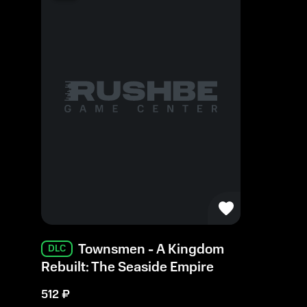
Townsmen - A Kingdom
DLC
Rebuilt: The Seaside Empire
512
₽