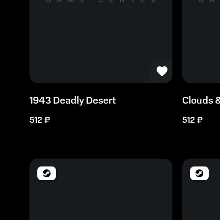
1943 Deadly Desert
Clouds 
512
₽
512
₽