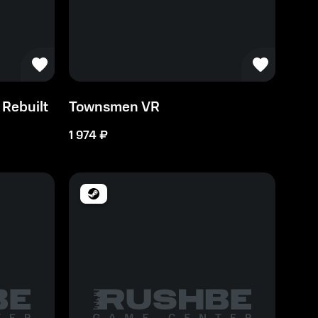
Rebuilt
Townsmen VR
1 974
₽