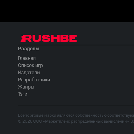
Разделы
Главная
Список игр
Издатели
Разработчики
Жанры
Тэги
Все торговые марки являются собственностью соответствующ
©
2026
ООО «Маркетплейс распределенных вычислений». Вс