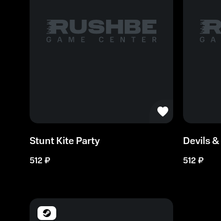
Stunt Kite Party
Devils 
512
₽
512
₽