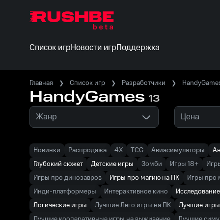
Список игр
Новости игр
Поддержка
Главная
Список игр
Разработчики
HandyGame
HandyGames
13
Жанр
Цена
Новинки
Распродажа
4X
TCG
Авиасимуляторы
А
Глубокий сюжет
Детские игры
Зомби
Игры 18+
Игр
Игры про динозавров
Игры про магию на ПК
Игры про
Инди-платформеры
Интерактивное кино
Исследование
Логические игры
Лучшие Лего игры на ПК
Лучшие игры
Лучшие кооперативные игры на выживание
Лучшие симу