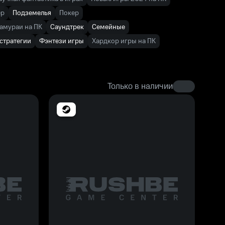
ер
Подземелья
Покер
амураи на ПК
Саундтрек
Семейные
 стратегии
Фэнтези игры
Хардкор игры на ПК
Только в наличии