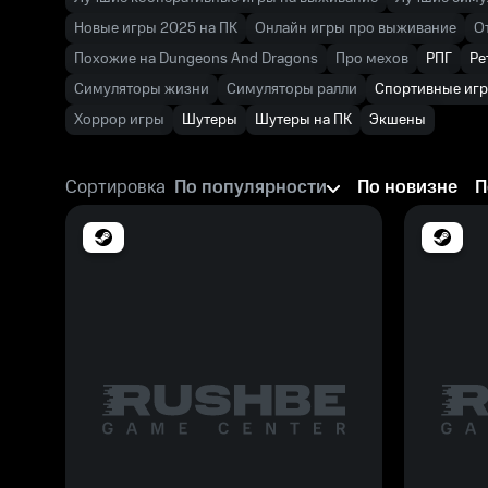
Новые игры 2025 на ПК
Онлайн игры про выживание
О
Похожие на Dungeons And Dragons
Про мехов
РПГ
Ре
Симуляторы жизни
Симуляторы ралли
Спортивные иг
Хоррор игры
Шутеры
Шутеры на ПК
Экшены
Сортировка
По популярности
По новизне
П