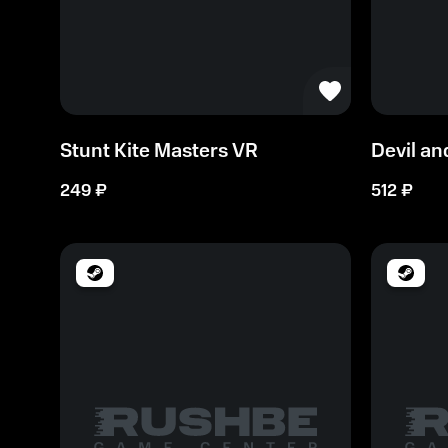
Stunt Kite Masters VR
Devil an
249
₽
512
₽