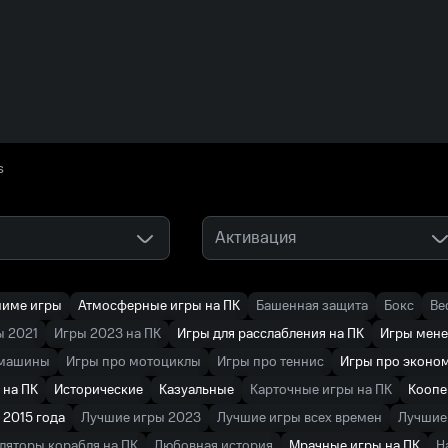
s
Активация
ниме игры
Атмосферные игры на ПК
Башенная защита
Бокс
Ве
ы 2021
Игры 2023 на ПК
Игры для расслабления на ПК
Игры мен
 машины
Игры про мотоциклы
Игры про теннис
Игры про эконо
 на ПК
Исторические
Казуальные
Карточные игры на ПК
Коопе
 2015 года
Лучшие игры 2023
Лучшие игры всех времен
Лучшие 
ляторы корабля на ПК
Любовная история
Мрачные игры на ПК
Н