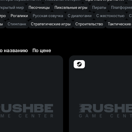
ткрытый мир
Песочницы
Пиксельные игры
Пираты
Платформ
тро
Рогалики
Русская озвучка
С диалогами
С жестокостью
С
ры
Стимпанк
Стратегические игры
Строительство
Тактические
о названию
По цене