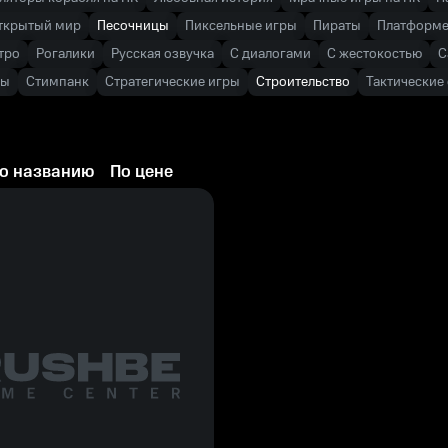
ткрытый мир
Песочницы
Пиксельные игры
Пираты
Платформ
тро
Рогалики
Русская озвучка
С диалогами
С жестокостью
С
ры
Стимпанк
Стратегические игры
Строительство
Тактические
о названию
По цене