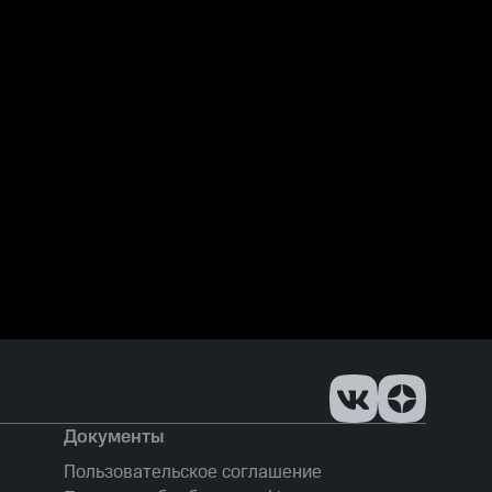
Документы
Пользовательское соглашение