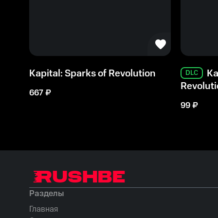
Kapital: Sparks of Revolution
Ka
DLC
Revolut
667
₽
99
₽
Разделы
Главная