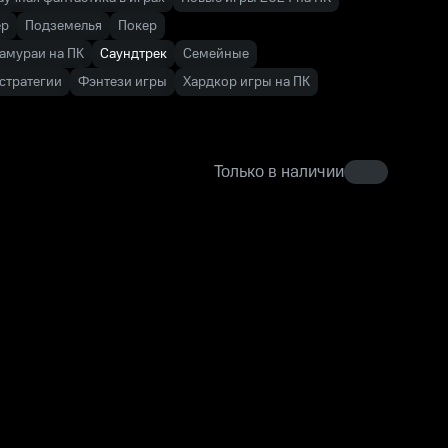
ер
Подземелья
Покер
амураи на ПК
Саундтрек
Семейные
 стратегии
Фэнтези игры
Хардкор игры на ПК
Только в наличии