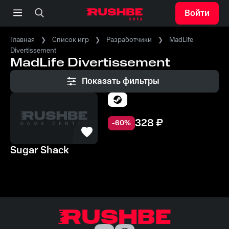
Войти
Главная
Список игр
Разработчики
MadLife
Divertissement
MadLife Divertissement
Показать фильтры
328
₽
-
60
%
Sugar Shack