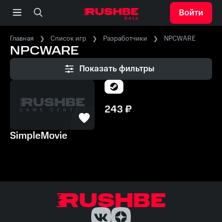
Войти
Главная
Список игр
Разработчики
NPCWARE
NPCWARE
Показать фильтры
243
₽
SimpleMovie