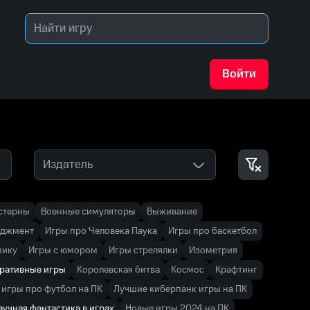
Войти
Издатель
стерны
Военные симуляторы
Выживание
еджмент
Игры про Человека Паука
Игры про баскетбол
мику
Игры с юмором
Игры стрелялки
Изометрия
ративные игры
Королевская битва
Космос
Крафтинг
игры про футбол на ПК
Лучшие киберпанк игры на ПК
аучная фантастика в играх
Новые игры 2024 на ПК