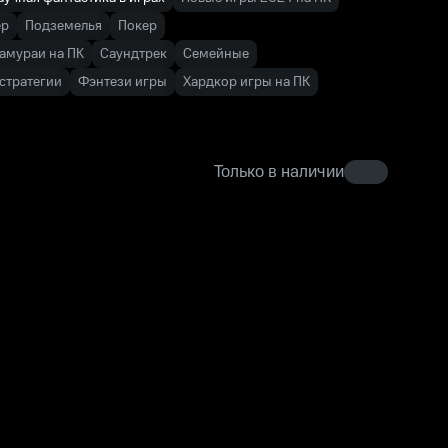
ер
Подземелья
Покер
амураи на ПК
Саундтрек
Семейные
 стратегии
Фэнтези игры
Хардкор игры на ПК
Только в наличии