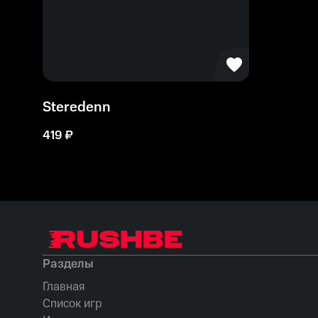
Steredenn
419
₽
Разделы
Главная
Список игр