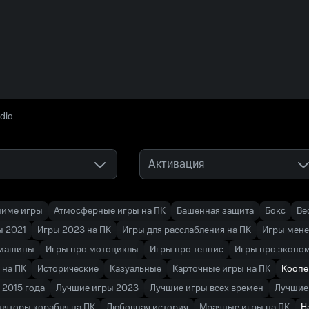
udio
Активация
ниме игры
Атмосферные игры на ПК
Башенная защита
Бокс
Ве
ы 2021
Игры 2023 на ПК
Игры для расслабления на ПК
Игры мен
 машины
Игры про мотоциклы
Игры про теннис
Игры про эконо
 на ПК
Исторические
Казуальные
Карточные игры на ПК
Коопе
 2015 года
Лучшие игры 2023
Лучшие игры всех времен
Лучшие 
ляторы корабля на ПК
Любовная история
Мрачные игры на ПК
Н