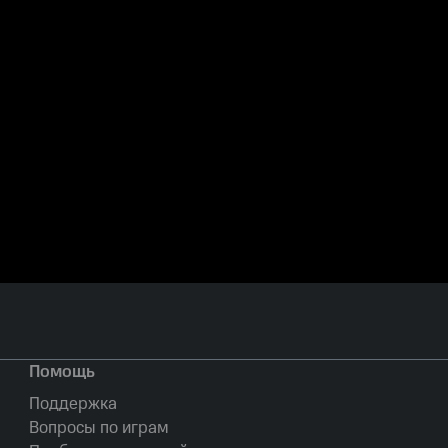
Помощь
Поддержка
Вопросы по играм