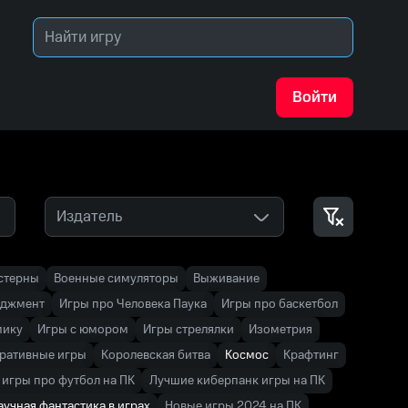
Войти
Издатель
стерны
Военные симуляторы
Выживание
еджмент
Игры про Человека Паука
Игры про баскетбол
мику
Игры с юмором
Игры стрелялки
Изометрия
ративные игры
Королевская битва
Космос
Крафтинг
игры про футбол на ПК
Лучшие киберпанк игры на ПК
аучная фантастика в играх
Новые игры 2024 на ПК