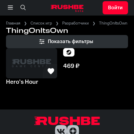
Войти
Главная
Список игр
Разработчики
ThingOnItsOwn
ThingOnItsOwn
Показать фильтры
469
₽
Hero's Hour