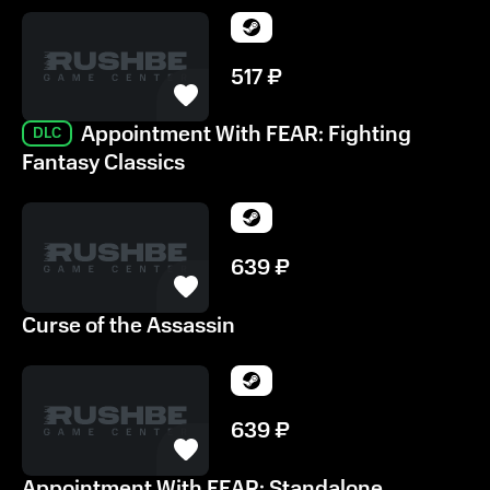
517
₽
Appointment With FEAR: Fighting
DLC
Fantasy Classics
639
₽
Curse of the Assassin
639
₽
Appointment With FEAR: Standalone