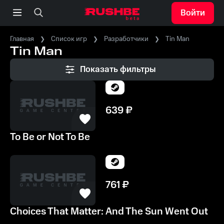
Войти
Главная
Список игр
Разработчики
Tin Man
Tin Man
Показать фильтры
639
₽
To Be or Not To Be
761
₽
Choices That Matter: And The Sun Went Out