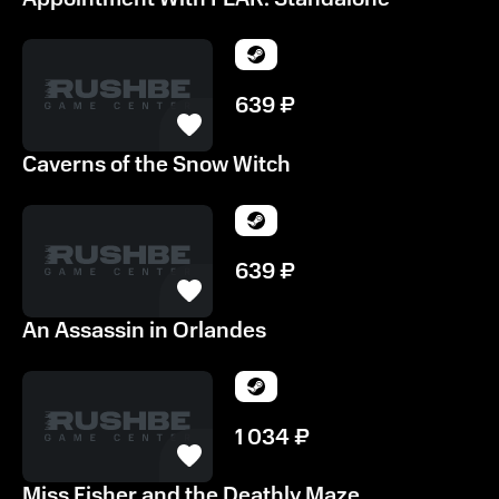
639
₽
Caverns of the Snow Witch
639
₽
An Assassin in Orlandes
1 034
₽
Miss Fisher and the Deathly Maze