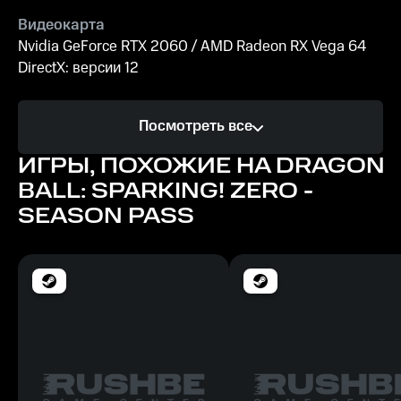
Видеокарта
Nvidia GeForce RTX 2060 / AMD Radeon RX Vega 64
DirectX: версии 12
Процессор
Посмотреть все
Intel CPU Core i5-9600K
ИГРЫ, ПОХОЖИЕ НА DRAGON
Память
BALL: SPARKING! ZERO -
16 ГБ ОЗУ
SEASON PASS
Место на диске
29 ГБ
Минимальные
ОС
64-разрядная версия Windows 7 / 64-разрядная
версия Windows 8 / 64-разрядная версия Windows 10