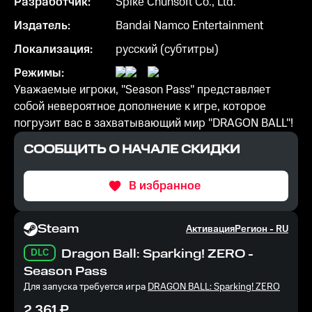
Разработчик:
Spike Chunsoft Co., Ltd.
Издатель:
Bandai Namco Entertainment
Локализация:
русский (субтитры)
Режимы:
Уважаемые игроки, "Season Pass" представляет
собой невероятное дополнение к игре, которое
погрузит вас в захватывающий мир "DRAGON BALL"!
СООБЩИТЬ О НАЧАЛЕ СКИДКИ
В избранное
Steam
Активация
Регион -
RU
DLC
Dragon Ball: Sparking! ZERO -
Season Pass
Для запуска требуется игра
DRAGON BALL: Sparking! ZERO
2 361
₽