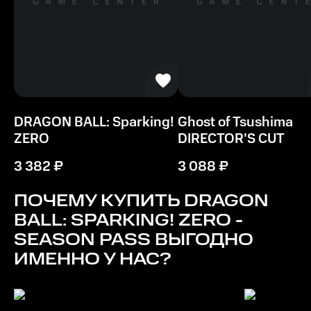
Видеокарта
Nvidia GeForce GTX 980 / AMD Radeon RX 590 / Intel
Arc A750 DirectX: версии 12
Процессор
Intel CPU Core i5-9600K
DRAGON BALL: Sparking!
Ghost of Tsushima
ZERO
DIRECTOR'S CUT
Память
8 ГБ ОЗУ
3 382
₽
3 088
₽
Место на диске
ПОЧЕМУ КУПИТЬ
DRAGON
29 ГБ
BALL: SPARKING! ZERO -
SEASON PASS
ВЫГОДНО
ИМЕННО У НАС?