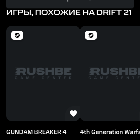
Intel Core i5
ИГРЫ, ПОХОЖИЕ НА DRIFT 21
Память
8 ГБ
Место на диске
20 ГБ
GUNDAM BREAKER 4
4th Generation Warf