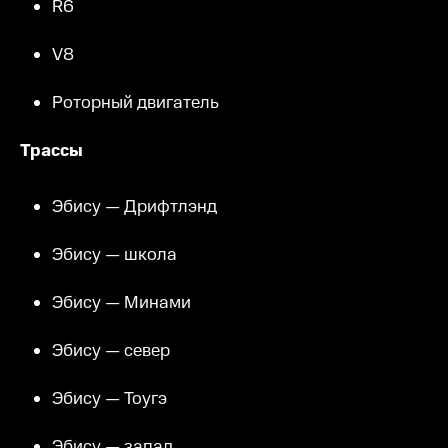
R6
V8
Роторный двигатель
Трассы
Эбису — Дрифтлэнд
Эбису — школа
Эбису — Минами
Эбису — север
Эбису — Тоугэ
Эбису — запад