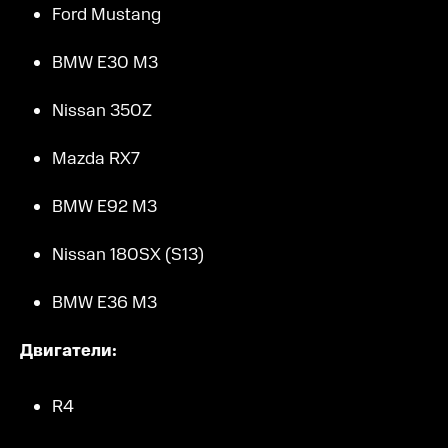
Ford Mustang
BMW E30 M3
Nissan 350Z
Mazda RX7
BMW E92 M3
Nissan 180SX (S13)
BMW E36 M3
Двигатели:
R4