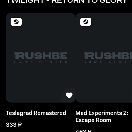
TWILIGHT - RETURN TO GLORY
4 ГБ
Место на диске
5 ГБ
Teslagrad Remastered
Mad Experiments 2:
Escape Room
333
₽