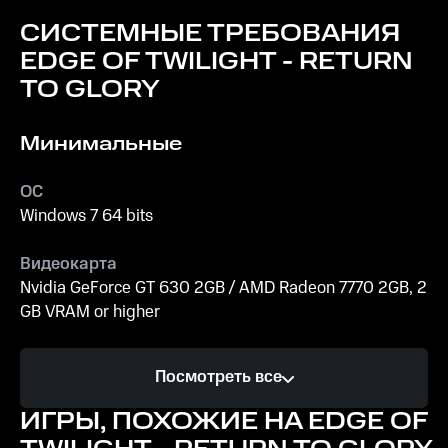
СИСТЕМНЫЕ ТРЕБОВАНИЯ
EDGE OF TWILIGHT - RETURN
TO GLORY
Минимальные
ОС
Windows 7 64 bits
Видеокарта
Nvidia GeForce GT 630 2GB / AMD Radeon 7770 2GB, 2
GB VRAM or higher
Процессор
Посмотреть все
2.4 ГГц Intel Core 2 Duo или аналогичный
ИГРЫ, ПОХОЖИЕ НА EDGE OF
Память