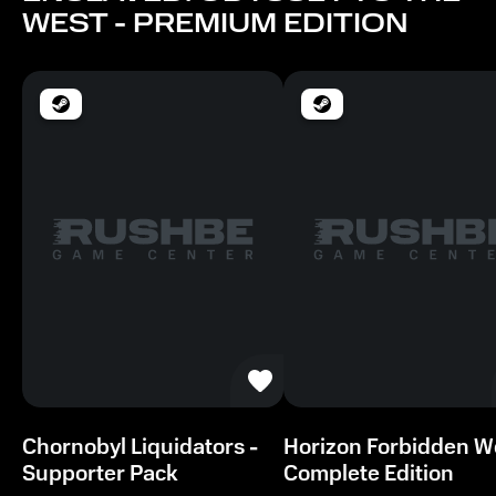
Память
WEST - PREMIUM EDITION
2 GB ОЗУ
Место на диске
12 GB
Chornobyl Liquidators -
Horizon Forbidden 
Supporter Pack
Complete Edition