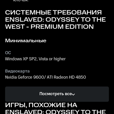
клочья.
СИСТЕМНЫЕ ТРЕБОВАНИЯ
ENSLAVED: ODYSSEY TO THE
WEST - PREMIUM EDITION
Минимальные
ОС
Windows XP SP2, Vista or higher
Видеокарта
Nvidia Geforce 9600/ ATI Radeon HD 4850
Процессор
Посмотреть все
Intel Core 2 Duo @ 2.20GHz / AMD Athlon 64 X2
4600+
ИГРЫ, ПОХОЖИЕ НА
ENSLAVED: ODYSSEY TO THE