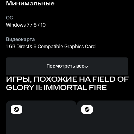
Минимальные
ОС
Windows 7 / 8 / 10
Видеокарта
1 GB DirectX 9 Compatible Graphics Card
Процессор
Посмотреть все
2.0GHz or higher
ИГРЫ, ПОХОЖИЕ НА FIELD OF
Память
GLORY II: IMMORTAL FIRE
4 GB ОЗУ
Место на диске
2.89 MB