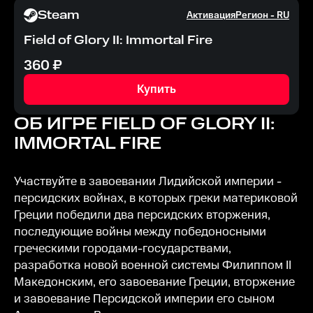
Steam
Активация
Регион -
RU
Field of Glory II: Immortal Fire
360
₽
Купить
ОБ ИГРЕ
FIELD OF GLORY II:
IMMORTAL FIRE
Участвуйте в завоевании Лидийской империи -
персидских войнах, в которых греки материковой
Греции победили два персидских вторжения,
последующие войны между победоносными
греческими городами-государствами,
разработка новой военной системы Филиппом II
Македонским, его завоевание Греции, вторжение
и завоевание Персидской империи его сыном