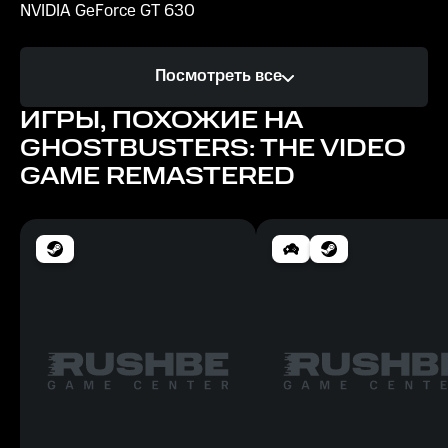
NVIDIA GeForce GT 630
Процессор
Посмотреть все
Intel Core i3
ИГРЫ, ПОХОЖИЕ НА
Память
GHOSTBUSTERS: THE VIDEO
4 Гб
GAME REMASTERED