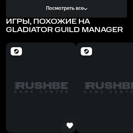
Процессор
Посмотреть все
4 Ghz
ИГРЫ, ПОХОЖИЕ НА
Память
GLADIATOR GUILD MANAGER
6 GB ОЗУ
Место на диске
2 GB