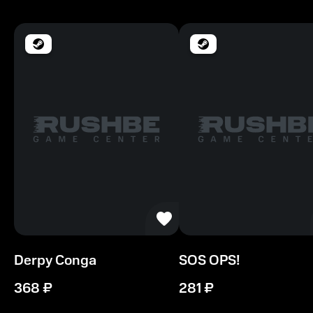
Место на диске
80 MB
Derpy Conga
SOS OPS!
368
₽
281
₽