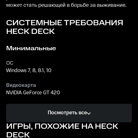
может стать решающей в борьбе за выживание.
СИСТЕМНЫЕ ТРЕБОВАНИЯ
HECK DECK
Минимальные
ОС
Windows 7, 8, 8.1, 10
Видеокарта
NVIDIA GeForce GT 420
Процессор
Посмотреть все
1.8 GHz Dual Core Processor
ИГРЫ, ПОХОЖИЕ НА HECK
Память
DECK
1500 MB ОЗУ