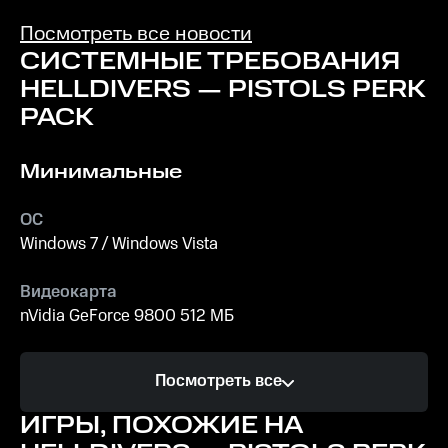
Freedom" для
"Helldivers 2",
Посмотреть все новости
игроки
СИСТЕМНЫЕ ТРЕБОВАНИЯ
столкнулись с
HELLDIVERS — PISTOLS PERK
некоторыми
PACK
проблемами,
которые
побудили
Минимальные
команду
Arrowhead
ОС
Studios
Windows 7 / Windows Vista
анонсировать
60-дневный
Видеокарта
план изменений!
nVidia GeForce 9800 512 МБ
Процессор
Посмотреть все
2.4 GHz Dual Core
ИГРЫ, ПОХОЖИЕ НА
Память