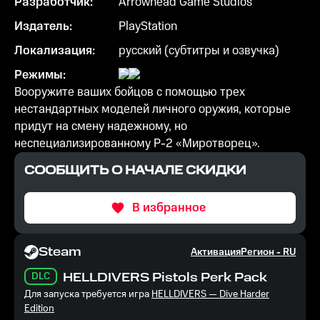
Разработчик:
Arrowhead Game Studios
Издатель:
PlayStation
Локализация:
русский (субтитры и озвучка)
Режимы:
Вооружите ваших бойцов с помощью трех
нестандартных моделей личного оружия, которые
придут на смену надежному, но
неспециализированному P-2 «Миротворец».
СООБЩИТЬ О НАЧАЛЕ СКИДКИ
В избранное
Steam
Активация
Регион -
RU
DLC
HELLDIVERS Pistols Perk Pack
Для запуска требуется игра
HELLDIVERS — Dive Harder
Edition