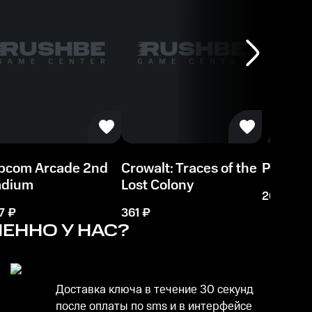
pcom Arcade 2nd
Crowalt: Traces of the
Planet 
adium
Lost Colony
263
₽
7
₽
361
₽
ЕННО У НАС?
Доставка ключа в течение 30 секунд
после оплаты по sms и в интерфейсе