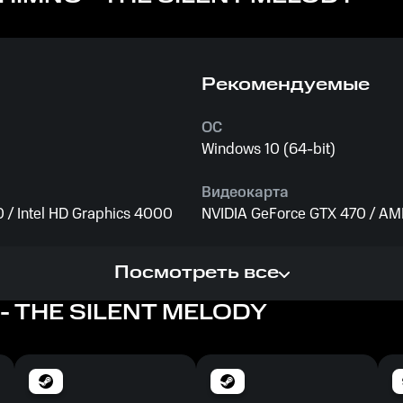
Рекомендуемые
ОС
Windows 10 (64-bit)
Видеокарта
/ Intel HD Graphics 4000
NVIDIA GeForce GTX 470 / A
Процессор
Посмотреть все
Intel Core i3 2.00 GHz or AMD
- THE SILENT MELODY
Память
2 GB ОЗУ
Место на диске