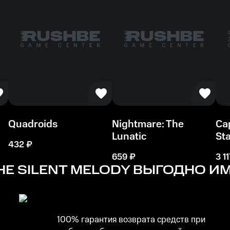
250 MB
Quadroids
Nightmare: The
Ca
Lunatic
St
432
₽
659
₽
3 11
HE SILENT MELODY
ВЫГОДНО ИМ
100% гарантия возврата средств при