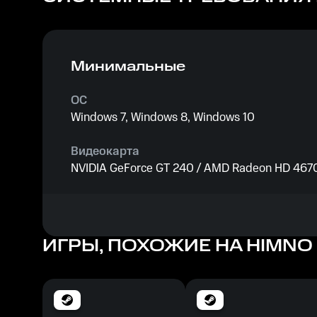
Минимальные
ОС
Windows 7, Windows 8, Windows 10
Видеокарта
NVIDIA GeForce GT 240 / AMD Radeon HD 4670 
Процессор
Intel Core i3 2.00 GHz or AMD equivalent
ИГРЫ, ПОХОЖИЕ НА HIMNO 
Память
1 GB ОЗУ
Место на диске