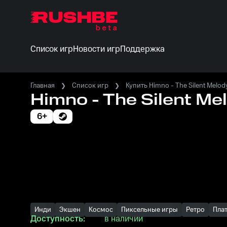
Список игр
Новости игр
Поддержка
Главная
Список игр
Купить Himno - The Silent Melod
Himno - The Silent Me
6+
Инди
Экшен
Космос
Пиксельные игры
Ретро
Пла
Доступность:
в наличии