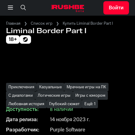
Войти
Главная
Список игр
Купить Liminal Border Part I
Liminal Border Part I
18+
Приключения
Казуальные
Мрачные игры на ПК
С диалогами
Логические игры
Игры с юмором
Любовная история
Глубокий сюжет
Ещё: 1
Доступность:
в наличии
Дата релиза:
14 ноября 2023 г.
Разработчик:
Purple Software