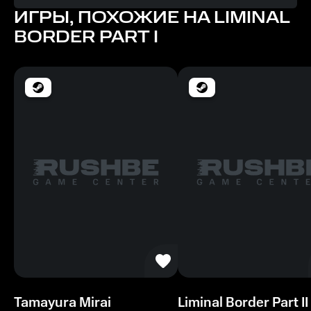
ИГРЫ, ПОХОЖИЕ НА LIMINAL
Память
BORDER PART I
4 ГБ ОЗУ
Место на диске
3 ГБ
Рекомендуемые
ОС
Windows 10
Видеокарта
1920x1080
Процессор
Intel Core i5
Tamayura Mirai
Liminal Border Part II
Память