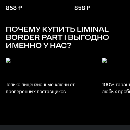
4 ГБ ОЗУ
858
₽
858
₽
Место на диске
3 ГБ
ПОЧЕМУ КУПИТЬ
LIMINAL
BORDER PART I
ВЫГОДНО
ИМЕННО У НАС?
Только лицензионные ключи от
100% гарант
проверенных поставщиков
любых пробл