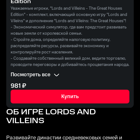
Edition
Уважаемые игроки, "Lords and Villeins - The Great Houses
Edition" - комплект, включающий основную игру "Lords and
Vileins" и дополнение "Lords and Vileins: The Great Houses"!
- Экономический симулятор, где вам предстоит развивать
новые земли от королевской семьи.
- Стройте дома, определяйте налоговую политику,
распределяйте ресурсы, развивайте экономику и
контролируйте рост населения.
- Создавайте собственный великий дом, ведите торговлю,
проводите переговоры и добивайтесь процветания народа.
- Выбирайте свои стратегии развития - от коммунизма до
Посмотреть все
свободной рыночной экономики.
* Игра с историческими темами, не претендующая на
981
₽
историческую точность.
Покорите новые земли и управляйте своим великим домом
Купить
с "Lords and Villeins - The Great Houses Edition" на Rushbe.ru!
ОБ ИГРЕ
LORDS AND
VILLEINS
Развивайте династии средневековых семей и