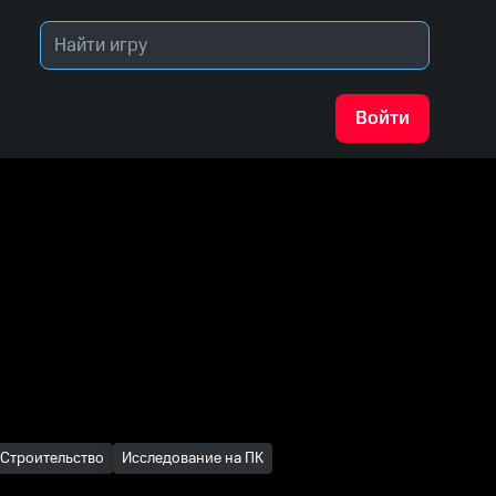
Войти
Строительство
Исследование на ПК