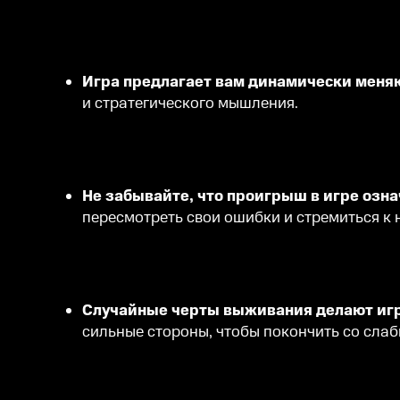
Игра предлагает вам динамически меняю
и стратегического мышления.
Не забывайте, что проигрыш в игре озна
пересмотреть свои ошибки и стремиться к
Случайные черты выживания делают игр
сильные стороны, чтобы покончить со сла