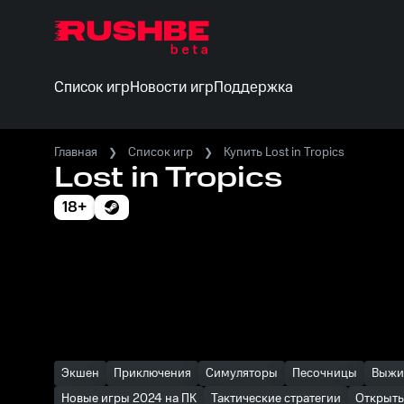
Список игр
Новости игр
Поддержка
Главная
Список игр
Купить Lost in Tropics
Lost in Tropics
18+
Экшен
Приключения
Симуляторы
Песочницы
Выжи
Новые игры 2024 на ПК
Тактические стратегии
Открыт