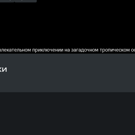
б увлекательном приключении на загадочном тропическом о
КИ