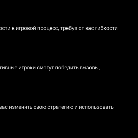
ти в игровой процесс, требуя от вас гибкости
тивные игроки смогут победить вызовы,
 вас изменять свою стратегию и использовать