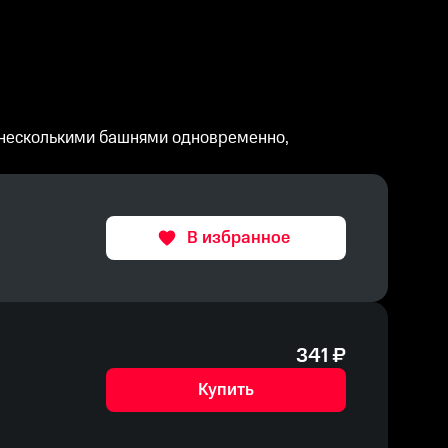
ь несколькими башнями одновременно,
В избранное
341
₽
Купить