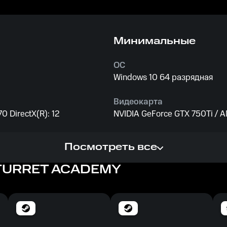
Минимальные
ОС
Windows 10 64 разрядная
Видеокарта
 DirectX(R): 12
NVIDIA GeForce GTX 750Ti / A
Процессор
Посмотреть все
Intel Core i3-6100
 TURRET ACADEMY
Память
4 ГБ ОЗУ
Место на диске
3 ГБ