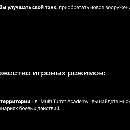
обы улучшать свой танк,
приобретать новое вооружени
ножество игровых режимов:
а территории
- в "Multi Turret Academy" вы найдете м
енариях боевых действий.