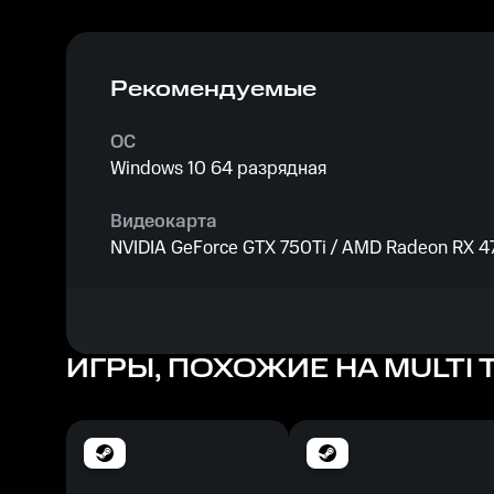
Рекомендуемые
ОС
Windows 10 64 разрядная
Видеокарта
NVIDIA GeForce GTX 750Ti / AMD Radeon RX 470
Процессор
Intel Core i3-6100
ИГРЫ, ПОХОЖИЕ НА MULTI
Память
4 ГБ ОЗУ
Место на диске
3 ГБ