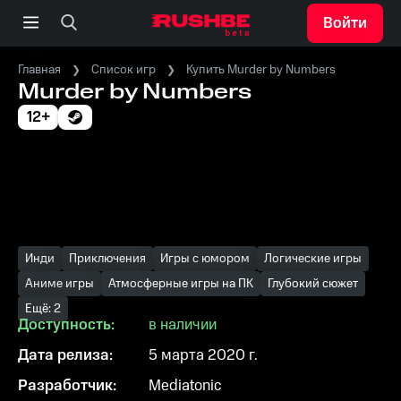
Войти
Главная
Список игр
Купить Murder by Numbers
Murder by Numbers
12+
Инди
Приключения
Игры с юмором
Логические игры
Аниме игры
Атмосферные игры на ПК
Глубокий сюжет
Ещё: 2
Доступность:
в наличии
Дата релиза:
5 марта 2020 г.
Разработчик:
Mediatonic