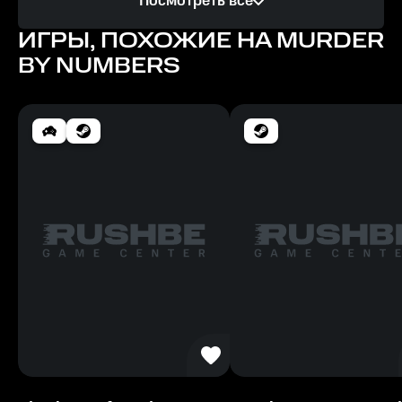
Посмотреть все
Intel Core i3
ИГРЫ, ПОХОЖИЕ НА MURDER
Память
BY NUMBERS
4 ГБ