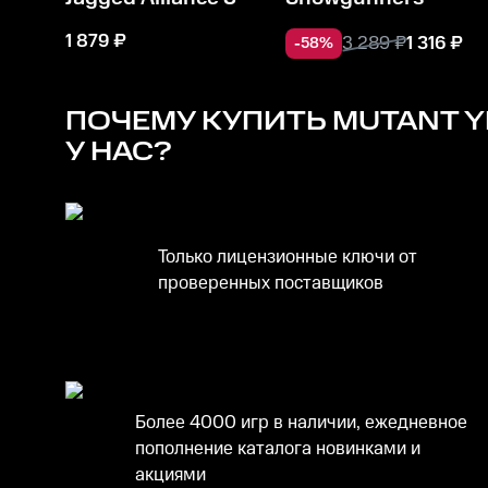
1 879
₽
3 289
₽
1 316
₽
-
58
%
ПОЧЕМУ КУПИТЬ
MUTANT YE
У НАС?
Только лицензионные ключи от
проверенных поставщиков
Более 4000 игр в наличии, ежедневное
пополнение каталога новинками и
акциями