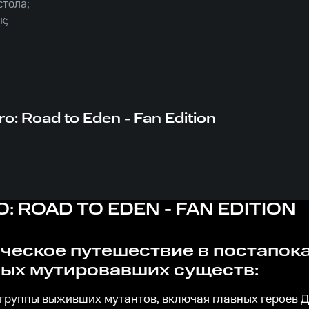
стола;
к;
нига Mutant Year Zero.
o: Road to Eden - Fan Edition
: ROAD TO EDEN - FAN EDITION
ных мутировавших существ:
 группы выживших мутантов, включая главных героев Д