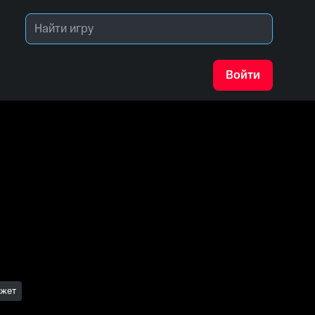
Войти
южет