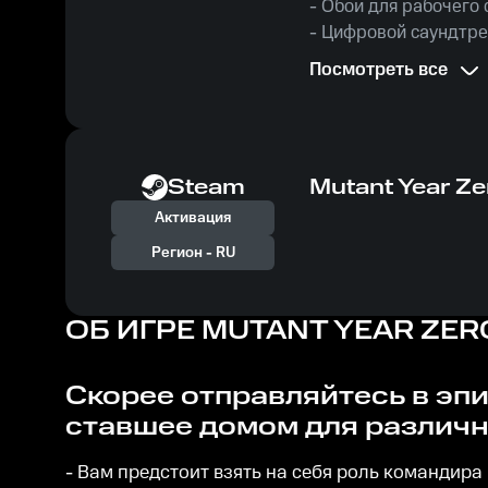
- Обои для рабочего 
- Цифровой саундтре
- Цифровой артбук;
Посмотреть все
- Цифровая ролевая к
Steam
Mutant Year Zer
Активация
Регион -
RU
ОБ ИГРЕ
MUTANT YEAR ZERO
Скорее отправляйтесь в эпическое путешествие в постапокалиптическое королевство,
ставшее домом для различ
- Вам предстоит взять на себя роль командира