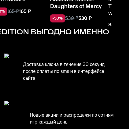
Daughters of Mercy
The wea
165
₽
165
₽
0
%
wall
530
₽
530
₽
-
50
%
858
₽
EDITION
ВЫГОДНО ИМЕННО
Доставка ключа в течение 30 секунд
после оплаты по sms и в интерфейсе
сайта
Новые акции и распродажи по сотням
игр каждый день